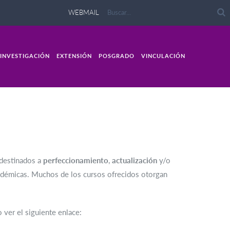
WEBMAIL
INVESTIGACIÓN
EXTENSIÓN
POSGRADO
VINCULACIÓN
 destinados a
perfeccionamiento
,
actualización
y/o
adémicas. Muchos de los cursos ofrecidos otorgan
 ver el siguiente enlace: