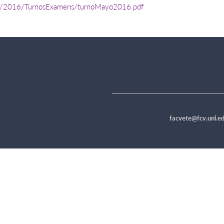
tes/2016/TurnosExamens/turnoMayo2016.pdf
facvete@fcv.unl.ed