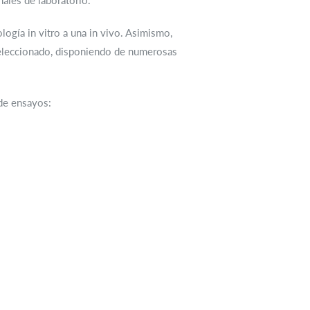
ales de laboratorio.
ogía in vitro a una in vivo. Asimismo,
seleccionado, disponiendo de numerosas
 de ensayos: