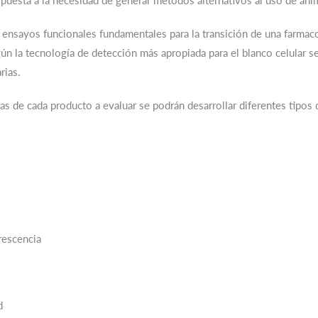
uesta a la necesidad de generar métodos alternativos al uso de anim
 ensayos funcionales fundamentales para la transición de una farmacol
ún la tecnología de detección más apropiada para el blanco celular 
rias.
as de cada producto a evaluar se podrán desarrollar diferentes tipos
escencia
d