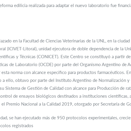
reforma edilicia realizada para adaptar el nuevo laboratorio fue fina
ado en la Facultad de Ciencias Veterinarias de la UNL, en la ciudad 
toral (ICIVET-Litoral), unidad ejecutora de doble dependencia de la Un
ntíficas y Técnicas (CONICET). Este Centro se constituyó a partir de
ticas de Laboratorio (OCDE) por parte del Organismo Argentino de Ac
ar esta norma con alcance específico para productos farmacéuticos. E
ello, obtuvo por parte del Instituto Argentino de Normalización y Ce
su Sistema de Gestión de Calidad con alcance para Producción de rat
control de ensayos biológicos destinados a instituciones científicas
o el Premio Nacional a la Calidad 2019, otorgado por Secretaría de 
idad, se han ejecutado más de 950 protocolos experimentales, crec
ocolos registrados