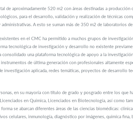
 total de aproximadamente 520 m2 con áreas destinadas a producción 
iológicos, para el desarrollo, validación y realización de técnicas co
administrativas. A esto se suman más de 350 m2 de laboratorios de 
 existentes en el CMC ha permitido a muchos grupos de investigació
orma tecnológica de investigación y desarrollo no existente previam
 ha consolidado una plataforma tecnológica de apoyo a la investigació
instrumentos de última generación con profesionales altamente espec
e investigación aplicada, redes temáticas, proyectos de desarrollo t
rsonas, en su mayoría con título de grado y posgrado entre los que h
 Licenciados en Química, Licenciados en Biotecnología, así como tam
 forma se abarcan diferentes áreas de las ciencias biomédicas: clínica
tivos celulares, inmunología, diagnóstico por imágenes, química fina, 