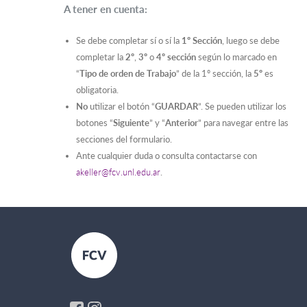
A tener en cuenta:
Se debe completar sí o sí la
1º Sección
, luego se debe
completar la
2º
,
3º
o
4º sección
según lo marcado en
“
Tipo de orden de Trabajo
” de la 1º sección, la
5º
es
obligatoria.
No
utilizar el botón “
GUARDAR
”. Se pueden utilizar los
botones “
Siguiente
” y “
Anterior
” para navegar entre las
secciones del formulario.
Ante cualquier duda o consulta contactarse con
akeller@fcv.unl.edu.ar
.