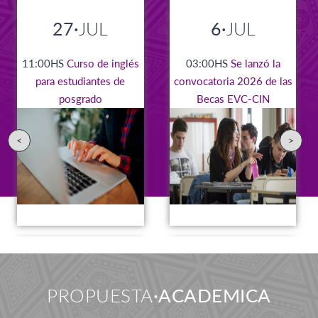
27·
JUL
6·
JUL
11:00HS
Curso de inglés
03:00HS
Se lanzó la
para estudiantes de
convocatoria 2026 de las
posgrado
Becas EVC-CIN
<
>
11·
AGO
4·
AGO
PROPUESTA
ACADEMICA
15:00HS
Jóvenes
11:00HS
Comisiones