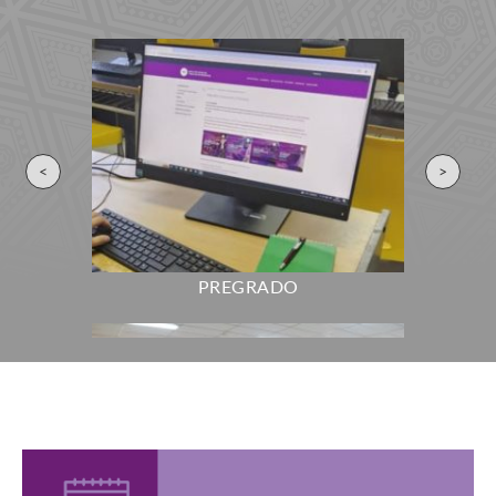
Investigadores AUGM:
cuatrimestrales virtuales
Convocatoria Jornadas
de Inglés I y II
2026
<
>
PREGRADO
10·
NOV
7·
AGO
03:00HS
Convocatoria
10:00HS
Convocatoria
para el Encuentro
2026: Cursos de inglés
Jóvenes Investigadores
para docentes de la UNL
2026 (EJI)