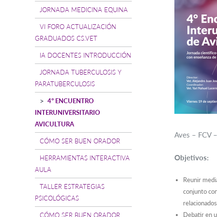
JORNADA MEDICINA EQUINA
VI FORO ACTUALIZACIÓN
GRADUADOS CS.VET
IA DOCENTES INTRODUCCIÓN
JORNADA TUBERCULOSIS Y
PARATUBERCULOSIS
4° ENCUENTRO
INTERUNIVERSITARIO
AVICULTURA
Aves – FCV 
CÓMO SER BUEN ORADOR
Objetivos:
HERRAMIENTAS INTERACTIVA
AULA
Reunir media
TALLER ESTRATEGIAS
conjunto con
PSICOLÓGICAS
relacionados 
Debatir en u
CÓMO SER BUEN ORADOR.