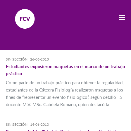
SIN SECCIÓN |
26-06-2013
Estudiantes expusieron maquetas en el marco de un trabajo
práctico
Como parte de un trabajo práctico para obtener la regularidad,
estudiantes de la Cátedra Fisiología realizaron maquetas a los
fines de “representar un evento fisiológico”, según detalló la
docente M.V. MSc. Gabriela Romano, quien destacó la
SIN SECCIÓN |
14-06-2013