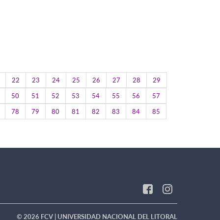
22
23
24
25
26
27
28
29
50
51
52
53
54
55
56
57
78
79
80
81
82
83
84
85
© 2026 FCV | UNIVERSIDAD NACIONAL DEL LITORAL