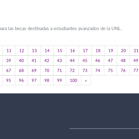
 para las becas destinadas a estudiantes avanzados de la UNL.
11
12
13
14
15
16
17
18
19
20
21
39
40
41
42
43
44
45
46
47
48
49
67
68
69
70
71
72
73
74
75
76
77
Next
95
96
97
98
99
100
»