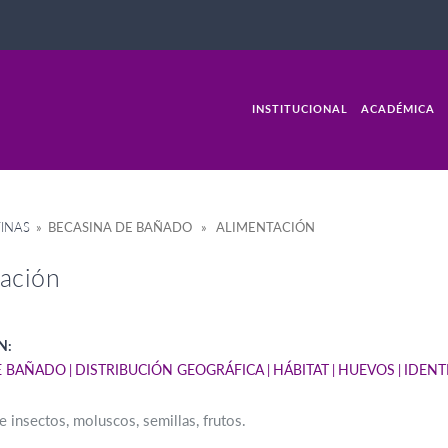
INSTITUCIONAL
ACADÉMICA
INAS
» BECASINA DE BAÑADO » ALIMENTACIÓN
ación
N:
E BAÑADO
DISTRIBUCIÓN GEOGRÁFICA
HÁBITAT
HUEVOS
IDENT
e insectos, moluscos, semillas, frutos.