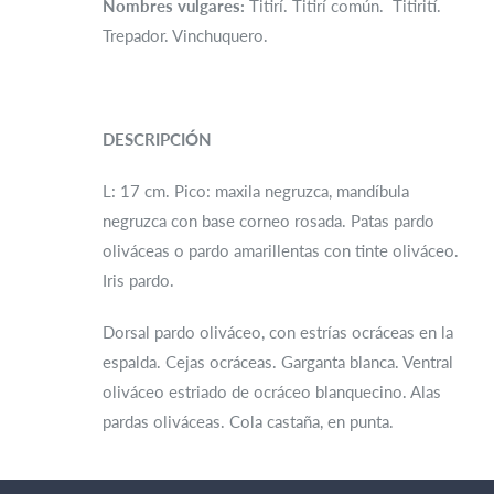
Nombres vulgares:
Titirí. Titirí común. Titirití.
Trepador. Vinchuquero.
DESCRIPCIÓN
L: 17 cm. Pico: maxila negruzca, mandíbula
negruzca con base corneo rosada. Patas pardo
oliváceas o pardo amarillentas con tinte oliváceo.
Iris pardo.
Dorsal pardo oliváceo, con estrías ocráceas en la
espalda. Cejas ocráceas. Garganta blanca. Ventral
oliváceo estriado de ocráceo blanquecino. Alas
pardas oliváceas. Cola castaña, en punta.