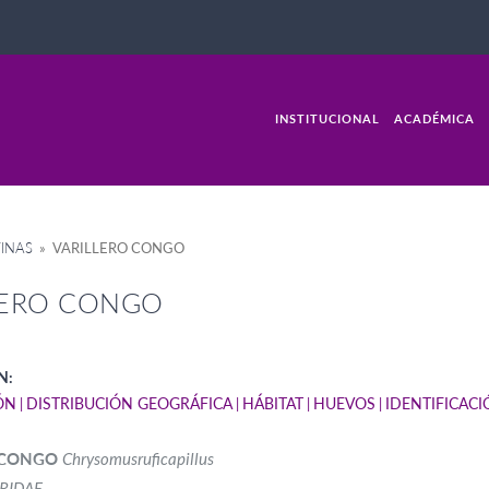
INSTITUCIONAL
ACADÉMICA
INAS
» VARILLERO CONGO
LERO CONGO
N:
ÓN
DISTRIBUCIÓN GEOGRÁFICA
HÁBITAT
HUEVOS
IDENTIFICAC
 CONGO
Chrysomusruficapillus
RIDAE