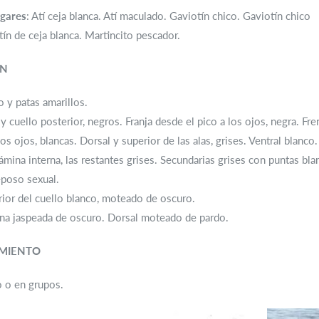
gares
: Atí ceja blanca. Atí maculado. Gaviotín chico. Gaviotín chico
ín de ceja blanca. Martincito pescador.
ON
o y patas amarillos.
y cuello posterior, negros. Franja desde el pico a los ojos, negra. Fre
los ojos, blancas. Dorsal y superior de las alas, grises. Ventral blanco
lámina interna, las restantes grises. Secundarias grises con puntas bla
eposo sexual.
ior del cuello blanco, moteado de oscuro.
ona jaspeada de oscuro. Dorsal moteado de pardo.
MIENTO
o o en grupos.