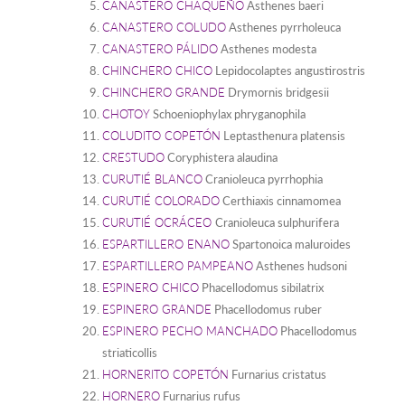
CANASTERO CHAQUEÑO
Asthenes baeri
CANASTERO COLUDO
Asthenes pyrrholeuca
CANASTERO PÁLIDO
Asthenes modesta
CHINCHERO CHICO
Lepidocolaptes angustirostris
CHINCHERO GRANDE
Drymornis bridgesii
CHOTOY
Schoeniophylax phryganophila
COLUDITO COPETÓN
Leptasthenura platensis
CRESTUDO
Coryphistera alaudina
CURUTIÉ BLANCO
Cranioleuca pyrrhophia
CURUTIÉ COLORADO
Certhiaxis cinnamomea
CURUTIÉ OCRÁCEO
Cranioleuca sulphurifera
ESPARTILLERO ENANO
Spartonoica maluroides
ESPARTILLERO PAMPEANO
Asthenes hudsoni
ESPINERO CHICO
Phacellodomus sibilatrix
ESPINERO GRANDE
Phacellodomus ruber
ESPINERO PECHO MANCHADO
Phacellodomus
striaticollis
HORNERITO COPETÓN
Furnarius cristatus
HORNERO
Furnarius rufus