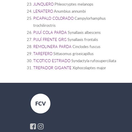
JUNQUERO
Phleocryptes melanops
LEÑATERO
Anumbius annumbi
PICAPALO COLORADO
Campylorhamphus
trochilirostris
PIJUÍ COLA PARDA
Synallaxis albescens
PIJUÍ FRENTE GRIS
Synallaxis frontalis
REMOLINERA PARDA
Cinclodes fuscus
TAREFERO
Sittasomus griseicapillus
TICOTICO ESTRIADO
Syndactyla rufosuperciliata
TREPADOR GIGANTE
Xiphocolaptes major