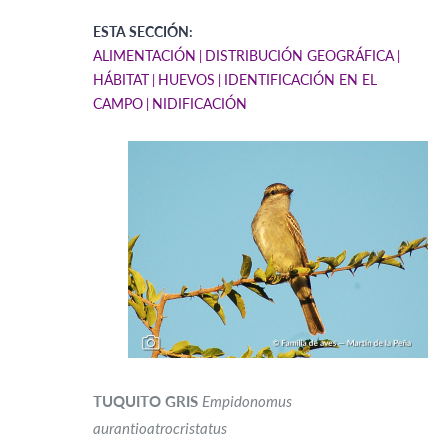
ESTA SECCIÓN:
ALIMENTACIÓN
DISTRIBUCIÓN GEOGRÁFICA
HÁBITAT
HUEVOS
IDENTIFICACIÓN EN EL
CAMPO
NIDIFICACIÓN
TUQUITO GRIS
Empidonomus
aurantioatrocristatus