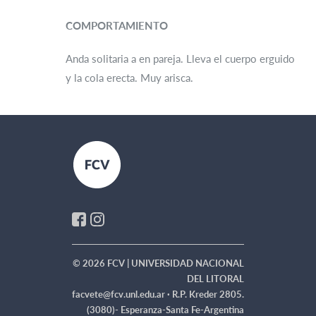
COMPORTAMIENTO
Anda solitaria a en pareja. Lleva el cuerpo erguido
y la cola erecta. Muy arisca.
© 2026 FCV | UNIVERSIDAD NACIONAL
DEL LITORAL
facvete@fcv.unl.edu.ar ·
R.P. Kreder 2805.
(3080)- Esperanza-Santa Fe-Argentina