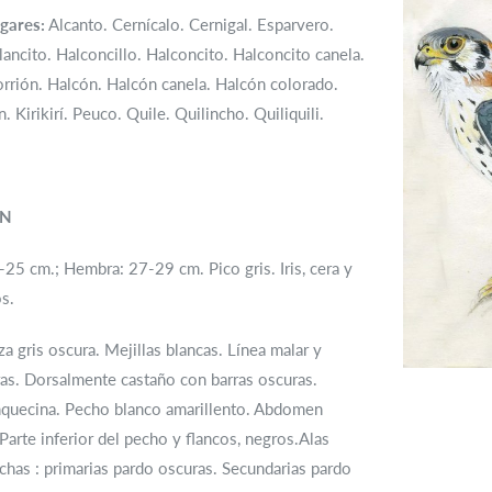
gares:
Alcanto. Cernícalo. Cernigal. Esparvero.
lancito. Halconcillo. Halconcito. Halconcito canela.
rrión. Halcón. Halcón canela. Halcón colorado.
 Kirikirí. Peuco. Quile. Quilincho. Quiliquili.
ÓN
25 cm.; Hembra: 27-29 cm. Pico gris. Iris, cera y
os.
 gris oscura. Mejillas blancas. Línea malar y
ras. Dorsalmente castaño con barras oscuras.
nquecina. Pecho blanco amarillento. Abdomen
Parte inferior del pecho y flancos, negros.Alas
echas : primarias pardo oscuras. Secundarias pardo