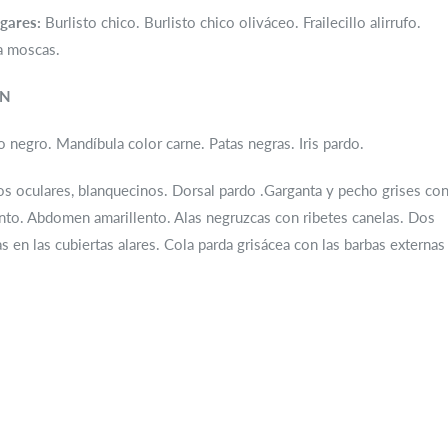
gares:
Burlisto chico. Burlisto chico oliváceo. Frailecillo alirrufo.
a moscas.
ÓN
o negro. Mandíbula color carne. Patas negras. Iris pardo.
os oculares, blanquecinos. Dorsal pardo .Garganta y pecho grises co
nto. Abdomen amarillento. Alas negruzcas con ribetes canelas. Dos
s en las cubiertas alares. Cola parda grisácea con las barbas externas