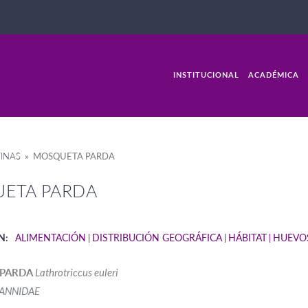
INSTITUCIONAL
ACADÉMICA
INAS
» MOSQUETA PARDA
ETA PARDA
N:
ALIMENTACIÓN
DISTRIBUCIÓN GEOGRÁFICA
HÁBITAT
HUEVO
 PARDA
Lathrotriccus euleri
ANNIDAE