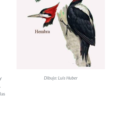
y
Dibujo: Luis Huber
.
las