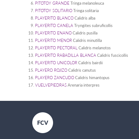
PITOTOY GRANDE
Tringa melanoleuca
PITOTOY SOLITARIO
Tringa solitaria
PLAYERITO BLANCO
Calidris alba
PLAYERITO CANELA
Tryngites subruficollis
PLAYERITO ENANO
Calidris pusilla
PLAYERITO MENOR
Calidris minutilla
PLAYERITO PECTORAL
Calidris melanotos
PLAYERITO RABADILLA BLANCA
Calidris fuscicollis
PLAYERITO UNICOLOR
Calidris bairdii
PLAYERO ROJIZO
Calidris canutus
PLAYERO ZANCUDO
Calidris himantopus
VUELVEPIEDRAS
Arenaria interpres