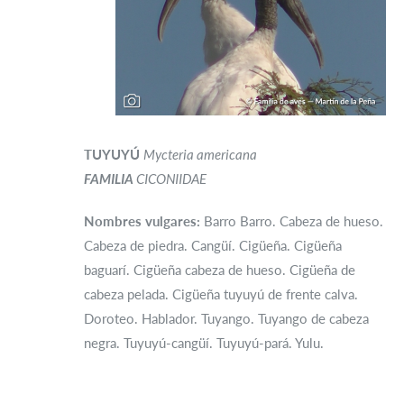
TUYUYÚ
Mycteria americana
FAMILIA
CICONIIDAE
Nombres vulgares:
Barro Barro. Cabeza de hueso.
Cabeza de piedra. Cangüí. Cigüeña. Cigüeña
baguarí. Cigüeña cabeza de hueso. Cigüeña de
cabeza pelada. Cigüeña tuyuyú de frente calva.
Doroteo. Hablador. Tuyango. Tuyango de cabeza
negra. Tuyuyú-cangüí. Tuyuyú-pará. Yulu.