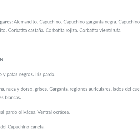
gares:
Alemancito. Capuchino. Capuchino garganta negra. Capuchino
to. Corbatita castaña. Corbatita rojiza. Corbatita vientrirufa.
ÓN
o y patas negros. Iris pardo.
, nuca y dorso, grises. Garganta, regiones auriculares, lados del cuello
es blancas.
l pardo olivácea. Ventral ocrácea.
 del Capuchino canela.