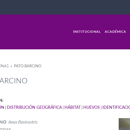
INSTITUCIONAL
ACADÉMICA
INAS
» PATO BARCINO
BARCINO
N:
ÓN
DISTRIBUCIÓN GEOGRÁFICA
HÁBITAT
HUEVOS
IDENTIFICAC
INO
Anas flavirostris
TIDAE