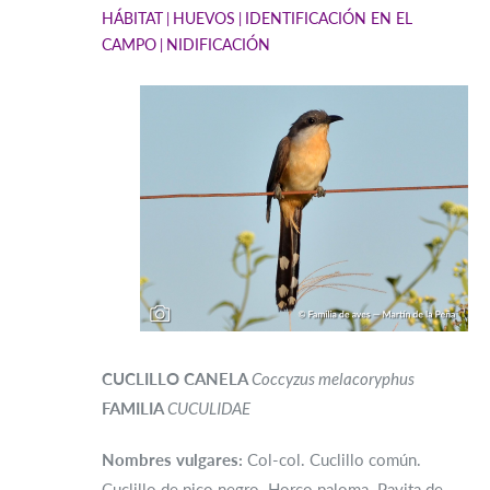
HÁBITAT
HUEVOS
IDENTIFICACIÓN EN EL
CAMPO
NIDIFICACIÓN
CUCLILLO CANELA
Coccyzus melacoryphus
FAMILIA
CUCULIDAE
Nombres vulgares:
Col-col. Cuclillo común.
Cuclillo de pico negro. Horco paloma. Pavita de