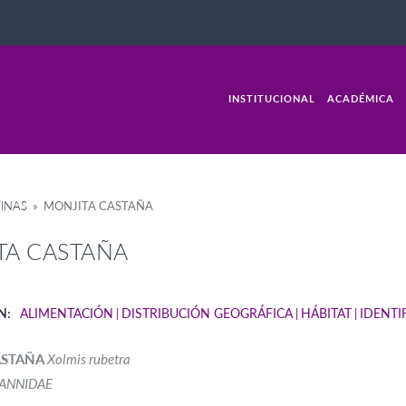
INSTITUCIONAL
ACADÉMICA
INAS
» MONJITA CASTAÑA
TA CASTAÑA
N:
ALIMENTACIÓN
DISTRIBUCIÓN GEOGRÁFICA
HÁBITAT
IDENTI
ASTAÑA
Xolmis rubetra
ANNIDAE