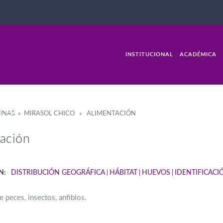
INSTITUCIONAL
ACADÉMICA
INAS
» MIRASOL CHICO » ALIMENTACIÓN
ación
N:
DISTRIBUCIÓN GEOGRÁFICA
HÁBITAT
HUEVOS
IDENTIFICACI
e peces, insectos, anfibios.