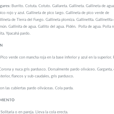
gares:
Burrito. Cotuta. Cotuto. Gallareta. Gallineta. Gallineta de agua
pico rojo y azul. Gallineta de pico largo. Gallineta de pico verde de
lineta de Tierra del Fuego. Gallineta plomiza. Gallinetita. Gallinetita
mún. Gallinita de agua. Gallito del agua. Pidén. Polla de agua. Polla 
ita. Ypacahá pardo.
ÓN
Pico verde con mancha roja en la base inferior y azul en la superior. P
Corona y nuca gris pardusco. Dorsalmente pardo oliváceo. Garganta, c
rior, flancos y sub-caudales, gris pardusco.
con las cubiertas pardo oliváceas. Cola parda.
MIENTO
Solitaria o en pareja. Lleva la cola erecta.