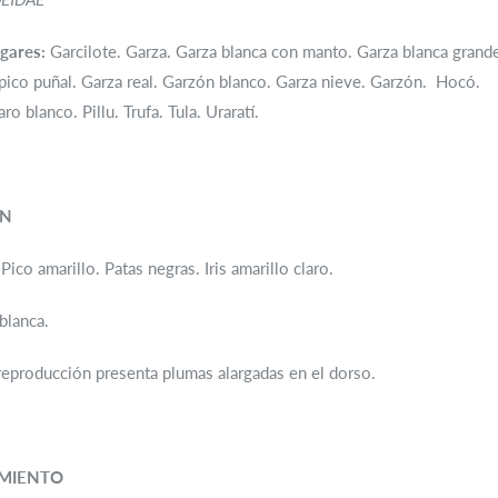
gares:
Garcilote. Garza. Garza blanca con manto. Garza blanca grand
pico puñal. Garza real. Garzón blanco. Garza nieve. Garzón. Hocó.
aro blanco. Pillu. Trufa. Tula. Uraratí.
ÓN
ico amarillo. Patas negras. Iris amarillo claro.
blanca.
eproducción presenta plumas alargadas en el dorso.
MIENTO