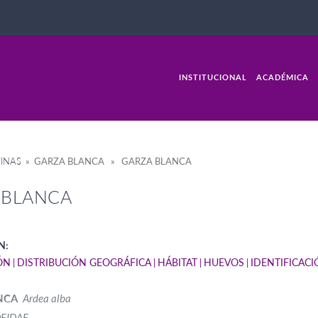
INSTITUCIONAL
ACADÉMICA
INAS
» GARZA BLANCA » GARZA BLANCA
 BLANCA
N:
ÓN
DISTRIBUCIÓN GEOGRÁFICA
HÁBITAT
HUEVOS
IDENTIFICAC
ANCA
Ardea alba
EIDAE