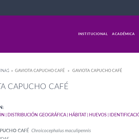
INSTITUCIONAL
ACADÉMICA
INAS
» GAVIOTA CAPUCHO CAFÉ » GAVIOTA CAPUCHO CAFÉ
TA CAPUCHO CAFÉ
N:
ÓN
DISTRIBUCIÓN GEOGRÁFICA
HÁBITAT
HUEVOS
IDENTIFICAC
APUCHO CAFÉ
Chroicocephalus maculipennis
IDAE