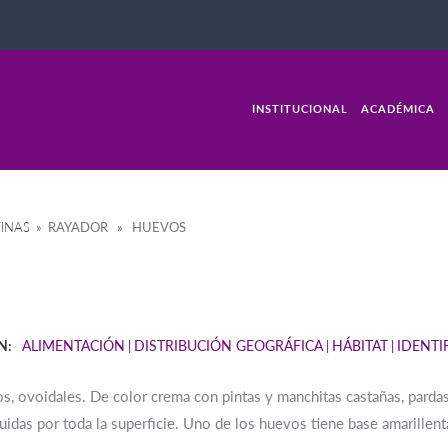
INSTITUCIONAL
ACADÉMICA
INAS
» RAYADOR » HUEVOS
N:
ALIMENTACIÓN
DISTRIBUCIÓN GEOGRÁFICA
HÁBITAT
IDENTI
, ovoidales. De color crema con pintas y manchitas castañas, parda
ibuidas por toda la superficie. Uno de los huevos tiene base amarillent