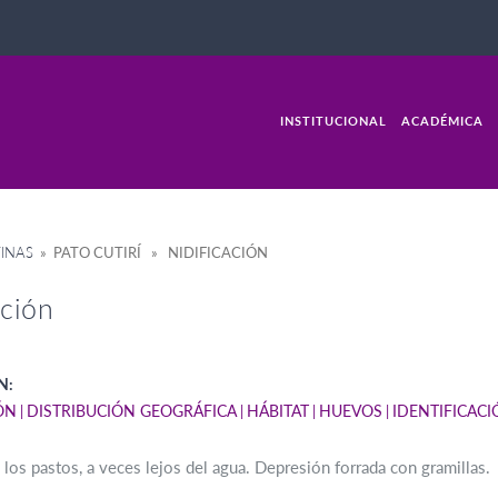
INSTITUCIONAL
ACADÉMICA
INAS
» PATO CUTIRÍ » NIDIFICACIÓN
ación
N:
ÓN
DISTRIBUCIÓN GEOGRÁFICA
HÁBITAT
HUEVOS
IDENTIFICAC
e los pastos, a veces lejos del agua. Depresión forrada con gramillas.