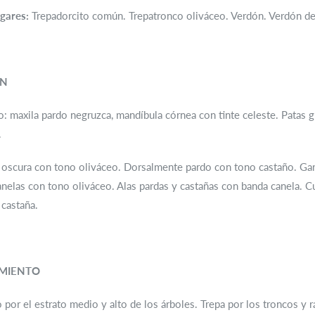
gares:
Trepadorcito común. Trepatronco oliváceo. Verdón. Verdón de
ÓN
o: maxila pardo negruzca, mandíbula córnea con tinte celeste. Patas gr
.
 oscura con tono oliváceo. Dorsalmente pardo con tono castaño. Gar
elas con tono oliváceo. Alas pardas y castañas con banda canela. Cu
 castaña.
MIENTO
o por el estrato medio y alto de los árboles. Trepa por los troncos y 