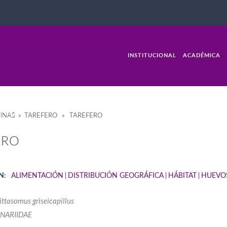
INSTITUCIONAL
ACADÉMICA
INAS
» TAREFERO » TAREFERO
ERO
N:
ALIMENTACIÓN
DISTRIBUCIÓN GEOGRÁFICA
HÁBITAT
HUEVO
ittasomus griseicapillus
NARIIDAE