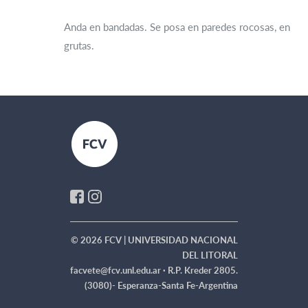
Anda en bandadas. Se posa en paredes rocosas, en
grutas.
© 2026 FCV | UNIVERSIDAD NACIONAL
DEL LITORAL
facvete@fcv.unl.edu.ar ·
R.P. Kreder 2805.
(3080)- Esperanza-Santa Fe-Argentina