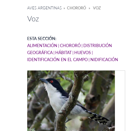
AVES ARGENTINAS
» CHORORÓ » VOZ
Voz
ESTA SECCIÓN:
ALIMENTACIÓN
CHORORÓ
DISTRIBUCIÓN
GEOGRÁFICA
HÁBITAT
HUEVOS
IDENTIFICACIÓN EN EL CAMPO
NIDIFICACIÓN
Aud
Play